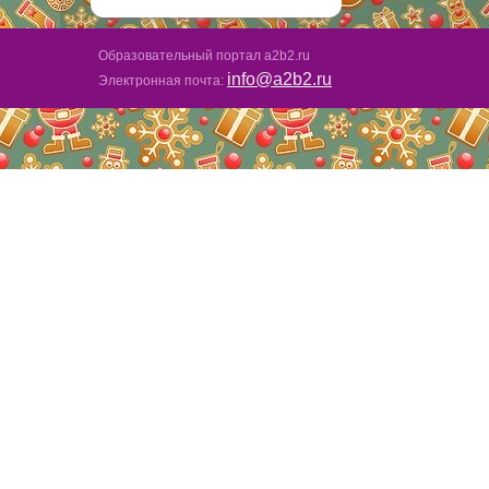
Образовательный портал a2b2.ru
info@a2b2.ru
Электронная почта: