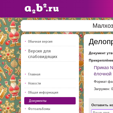
Малхоз
Сайты
педагогов
Делоп
Обычная версия
Версия для
Документ утв
Добавлено — 10947
Добавлен
слабовидящих
Прикреплённ
Приказ №
ёлочной 
Главная
Формат фай
Новости
Загружен: 
Общая информация
Документы
Оставить к
Фотоальбомы